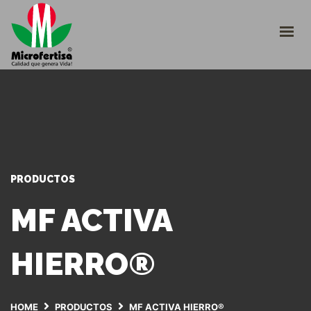
INICIO
CULTIVOS
¿QUIÉNES SOMOS?
CATÁLOGO
TRABAJE CON NOSOTROS
INGRESO PLATAFORMA
+57 310 2266290
PRODUCTOS
servicioalcliente@microfertisa.com.co
MF ACTIVA
HIERRO®
HOME
PRODUCTOS
MF ACTIVA HIERRO®