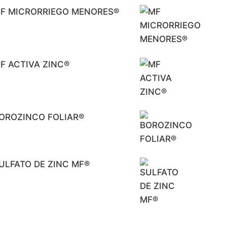
F MICRORRIEGO MENORES®
F ACTIVA ZINC®
OROZINCO FOLIAR®
ULFATO DE ZINC MF®