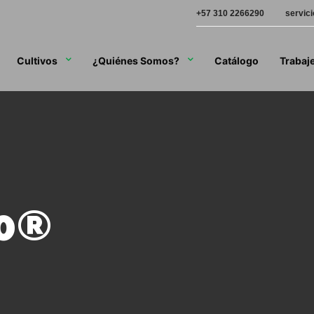
+57 310 2266290
servic
Cultivos
¿Quiénes Somos?
Catálogo
Trabaj
0®