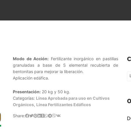
C
Modo de Acción:
Fertilizante inorgánico en pastillas
granuladas a base de S elemental recubierta de
bentonitas para mejorar la liberación.
Lí
Aplicación edáfica.
Presentación:
20 kg y 50 kg.
Categorías:
Línea Aprobada para uso en Cultivos
O
Orgánicos
,
Línea Fertilizantes Edáficos
Share:
D