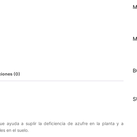
M
M
B
ciones (0)
S
ue ayuda a suplir la deficiencia de azufre en la planta y a
es en el suelo.