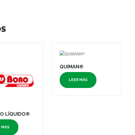
OS
QUIMAN®
LEER MÁS
O LÍQUIDO®
R MÁS