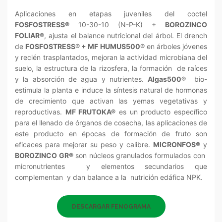
Aplicaciones en etapas juveniles del coctel
FOSFOSTRESS
®
10-30-10 (N-P-K) +
BOROZINCO
FOLIAR
®
, ajusta el balance nutricional del árbol. El drench
de
FOSFOSTRESS
®
+ MF HUMUS500
®
en árboles jóvenes
y recién trasplantados, mejoran la actividad microbiana del
suelo, la estructura de la rizosfera, la formación de raíces
y la absorción de agua y nutrientes.
Algas500
®
bio-
estimula la planta e induce la síntesis natural de hormonas
de crecimiento que activan las yemas vegetativas y
reproductivas.
MF FRUTOKA
®
es un producto específico
para el llenado de órganos de cosecha, las aplicaciones de
este producto en épocas de formación de fruto son
eficaces para mejorar su peso y calibre.
MICRONFOS
®
y
BOROZINCO GR
®
son núcleos granulados formulados con
micronutrientes y elementos secundarios que
complementan y dan balance a la nutrición edáfica NPK.
DESCARGAR FENOGRAMA