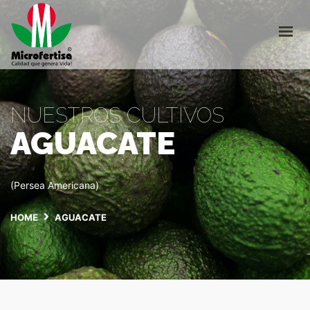
INICIO
CULTIVOS
¿QUIÉNES SOMOS?
CATÁLOGO
TRABAJE CON NOSOTROS
NUESTROS CULTIVOS
AGUACATE
INGRESO PLATAFORMA
+57 310 2266290
(Persea Americana)
servicioalcliente@microfertisa.com.co
HOME
AGUACATE