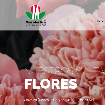
Inicio
NUESTROS CULTI
FLORES
Claveles (Dianthus Caryophyllus) - (Rosas SP)