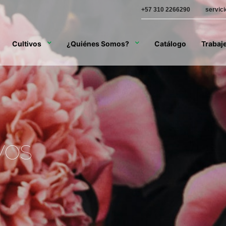
+57 310 2266290
servic
Cultivos
¿Quiénes Somos?
Catálogo
Trabaj
VOS