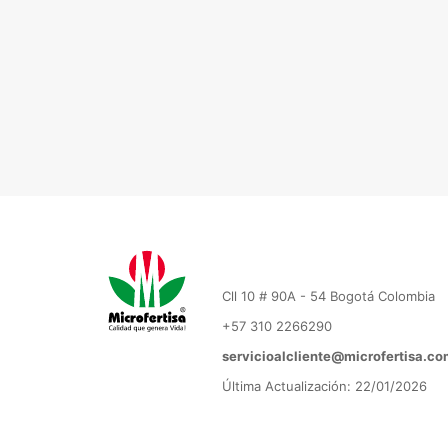
Cll 10 # 90A - 54 Bogotá Colombia
+57 310 2266290
servicioalcliente@microfertisa.co
Última Actualización: 22/01/2026