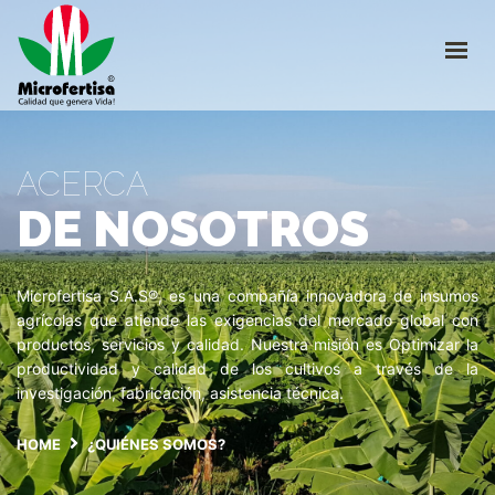
INICIO
CULTIVOS
¿QUIÉNES SOMOS?
CATÁLOGO
TRABAJE CON NOSOTROS
ACERCA
DE NOSOTROS
INGRESO PLATAFORMA
+57 310 2266290
Microfertisa S.A.S®, es una compañía innovadora de insumos
servicioalcliente@microfertisa.com.co
agrícolas que atiende las exigencias del mercado global con
productos, servicios y calidad. Nuestra misión es Optimizar la
productividad y calidad de los cultivos a través de la
investigación, fabricación, asistencia técnica.
HOME
¿QUIÉNES SOMOS?