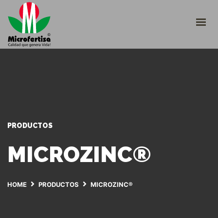
INICIO
CULTIVOS
¿QUIÉNES SOMOS?
CATÁLOGO
TRABAJE CON NOSOTROS
INGRESO PLATAFORMA
+57 310 2266290
PRODUCTOS
servicioalcliente@microfertisa.com.co
MICROZINC®
HOME
PRODUCTOS
MICROZINC®