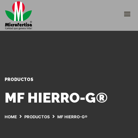
INICIO
CULTIVOS
¿QUIÉNES SOMOS?
CATÁLOGO
TRABAJE CON NOSOTROS
INGRESO PLATAFORMA
+57 310 2266290
PRODUCTOS
servicioalcliente@microfertisa.com.co
MF HIERRO-G®
HOME
PRODUCTOS
MF HIERRO-G®