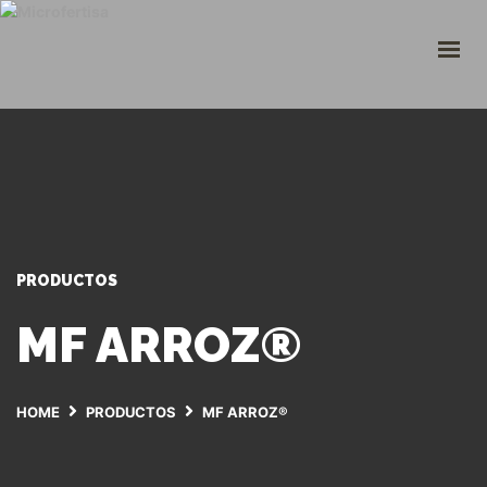
INICIO
CULTIVOS
¿QUIÉNES SOMOS?
CATÁLOGO
TRABAJE CON NOSOTROS
INGRESO PLATAFORMA
+57 310 2266290
PRODUCTOS
servicioalcliente@microfertisa.com.co
MF ARROZ®
HOME
PRODUCTOS
MF ARROZ®