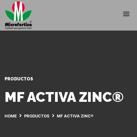
INICIO
CULTIVOS
¿QUIÉNES SOMOS?
CATÁLOGO
TRABAJE CON NOSOTROS
INGRESO PLATAFORMA
+57 310 2266290
PRODUCTOS
servicioalcliente@microfertisa.com.co
MF ACTIVA ZINC®
HOME
PRODUCTOS
MF ACTIVA ZINC®