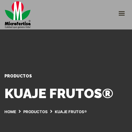
INICIO
CULTIVOS
¿QUIÉNES SOMOS?
CATÁLOGO
TRABAJE CON NOSOTROS
INGRESO PLATAFORMA
+57 310 2266290
PRODUCTOS
servicioalcliente@microfertisa.com.co
KUAJE FRUTOS®
HOME
PRODUCTOS
KUAJE FRUTOS®